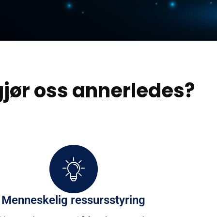
gjør
oss
annerledes?
Menneskelig ressursstyring