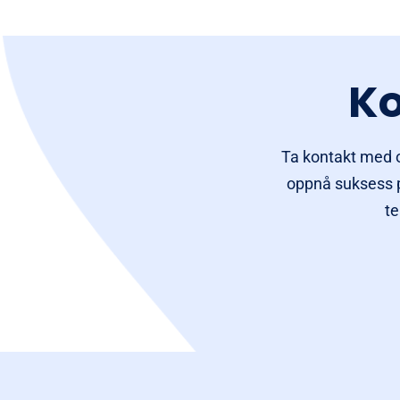
Ko
Ta kontakt med o
oppnå suksess på
te