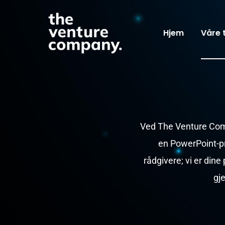
Hjem
Våre 
Ved The Venture Comp
en PowerPoint-pre
rådgivere; vi er dine 
gj