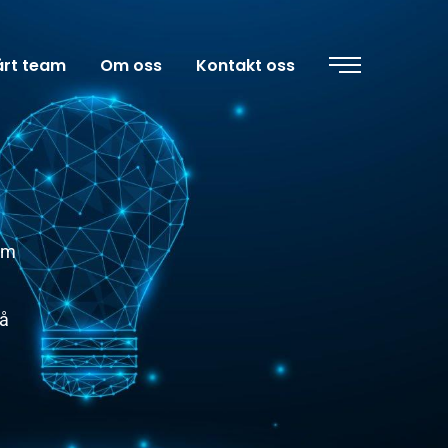
årt team
Om oss
Kontakt oss
som
 å