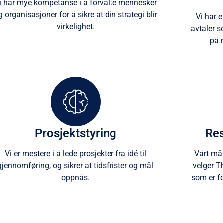
i har mye kompetanse i å forvalte mennesker
g organisasjoner for å sikre at din strategi blir
Vi har 
virkelighet.
avtaler 
på 
Prosjektstyring
Res
Vi er mestere i å lede prosjekter fra idé til
Vårt mål
gjennomføring, og sikrer at tidsfrister og mål
velger T
oppnås.
som er for