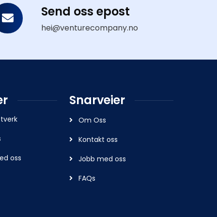
Send oss epost
hei@venturecompany.no
er
Snarveier
ttverk
Om Oss
s
Kontakt oss
ed oss
Jobb med oss
FAQs