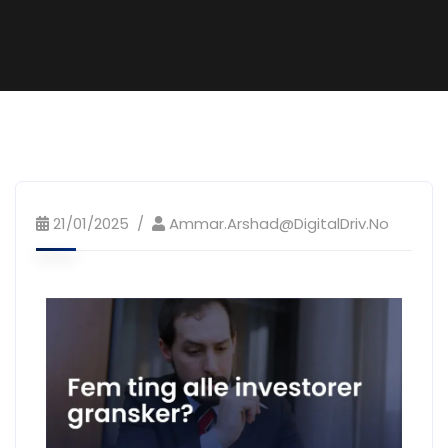
Blog
21/01/2025
Ammar.Arshad@DigitalDriv.no