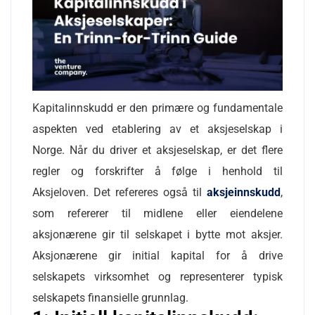
Kapitalinnskudd er den primære og fundamentale
aspekten ved etablering av et aksjeselskap i
Norge. Når du driver et aksjeselskap, er det flere
regler og forskrifter å følge i henhold til
Aksjeloven. Det refereres også til
aksjeinnskudd
,
som refererer til midlene eller eiendelene
aksjonærene gir til selskapet i bytte mot aksjer.
Aksjonærene gir initial kapital for å drive
selskapets virksomhet og representerer typisk
selskapets finansielle grunnlag.