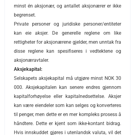
minst én aksjonær, og antallet aksjonærer er ikke
begrenset.
Private personer og juridiske personer/entiteter
kan eie aksjer. De generelle reglene om like
rettigheter for aksjonærene gjelder, men unntak fra
disse reglene kan spesifiseres i vedtektene og
aksjonæravtaler.
Aksjekapital:
Selskapets aksjekapital må utgjøre minst NOK 30
000. Aksjekapitalen kan senere endres gjennom
kapitalforhøyelse eller kapitalnedsettelse. Aksjer
kan være eiendeler som kan selges og konverteres
til penger, men dette er en mer kompleks prosess å
håndtere. Dette er kjent som ikke-kontant bidrag.
Hvis innskuddet gjøres i utenlandsk valuta, vil det