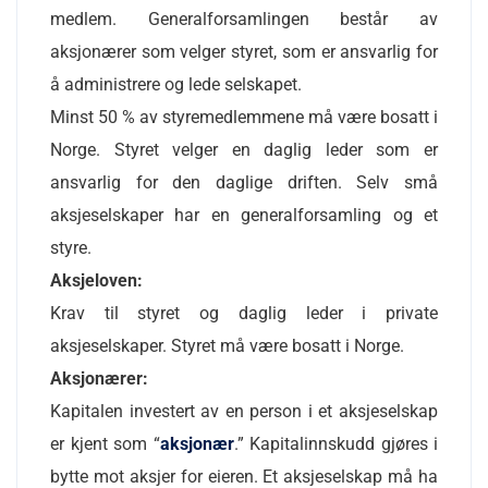
medlem. Generalforsamlingen består av
aksjonærer som velger styret, som er ansvarlig for
å administrere og lede selskapet.
Minst 50 % av styremedlemmene må være bosatt i
Norge. Styret velger en daglig leder som er
ansvarlig for den daglige driften. Selv små
aksjeselskaper har en generalforsamling og et
styre.
Aksjeloven:
Krav til styret og daglig leder i private
aksjeselskaper. Styret må være bosatt i Norge.
Aksjonærer:
Kapitalen investert av en person i et aksjeselskap
er kjent som “
aksjonær
.” Kapitalinnskudd gjøres i
bytte mot aksjer for eieren. Et aksjeselskap må ha