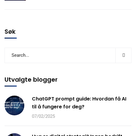
Søk
Utvalgte blogger
ChatGPT prompt guide: Hvordan få AI
til å fungere for deg?
07/02/2025