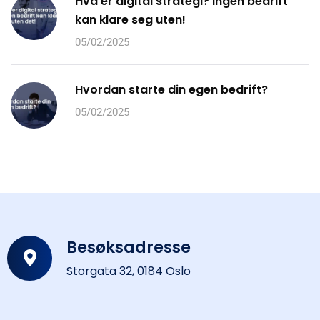
Hva er digital strategi? Ingen bedrift
kan klare seg uten!
05/02/2025
Hvordan starte din egen bedrift?
05/02/2025
Besøksadresse
Storgata 32, 0184 Oslo