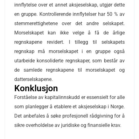
innflytelse over et annet aksjeselskap, utgjør dette
en gruppe. Kontrollerende innflytelser har 50 % av
stemmerettighetene over det andre selskapet.
Morselskapet kan ikke velge å få de årlige
regnskapene revidert. I tillegg til selskapets
regnskap må morselskapet i en gruppe også
utarbeide konsoliderte regnskaper, som består av
de samlede regnskapene til morselskapet og
datterselskapene.
Konklusjon
Forståelse av kapitalinnskudd er essensielt for alle
som planlegger å etablere et aksjeselskap i Norge.
Det anbefales å søke profesjonell rådgivning for å
sikre overholdelse av juridiske og finansielle krav.